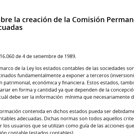
obre la creación de la Comisión Perma
cuadas
ey 16.060 de 4 de setiembre de 1989.
marco de la Ley los estados contables de las sociedades s
tinados fundamentalmente a exponer a terceros (inversionis
ión patrimonial, económica y financiera. Estos estados, ta
variar en forma y cantidad ya que dependen de la concepc
 cuál debe ser la información mínima que necesariamente d
información contenida en dichos estados pueda ser debidam
ntables adecuadas. Dichas normas son todos aquellos crite
r los usuarios que se utilizan como guía de las acciones q
ión contable (estados contables).