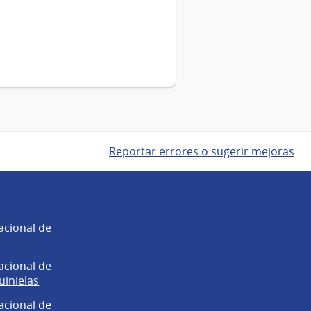
Reportar errores o sugerir mejoras
acional de
acional de
uinielas
acional de