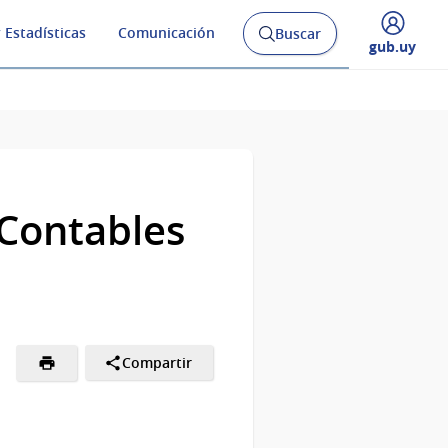
 Estadísticas
Comunicación
Buscar
Abrir
Desplegar
gub.uy
buscador
menú
y
de
Contables
Compartir