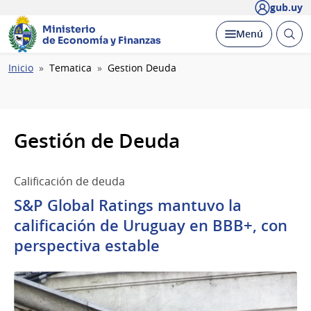
gub.uy
Ministerio
Abrir
Desplegar
Menú
de Economía y Finanzas
busc
Ruta
Inicio
Tematica
Gestion Deuda
de
navegación
Gestión de Deuda
Calificación de deuda
S&P Global Ratings mantuvo la
calificación de Uruguay en BBB+, con
perspectiva estable