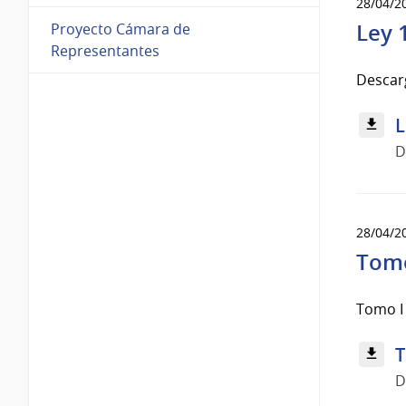
28/04/2
Ley 
Proyecto Cámara de
Representantes
Descarg
L
D
28/04/2
Tomo
Tomo I
T
D