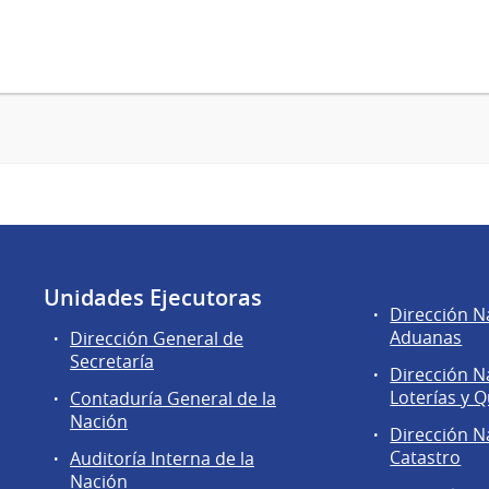
Unidades Ejecutoras
Áreas
Dirección N
de
Aduanas
Dirección General de
la
Secretaría
Dirección N
Dirección
Loterías y Q
Contaduría General de la
General
Nación
de
Dirección N
Secretaría
Catastro
Auditoría Interna de la
Nación