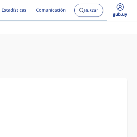
 Estadísticas
Comunicación
Buscar
Abrir
Desplegar
gub.uy
buscador
menú
y
de