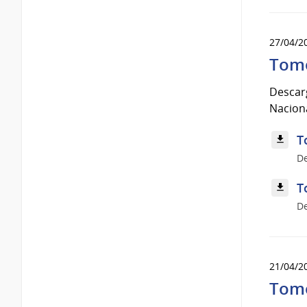
27/04/2
Tomo
Descarg
Naciona
T
D
T
D
21/04/2
Tomo