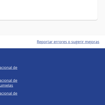
Reportar errores o sugerir mejoras
acional de
acional de
uinielas
acional de