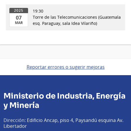
19:30
2025
07
Torre de las Telecomunicaciones (Guatemala
MAR
esq. Paraguay, sala Idea Vilariño)
07
de
Mar
del
2025
Reportar errores o sugerir mejoras
Ministerio de Industria, Energía
y Minería
Dirección:
Edificio Ancap, piso 4, Paysandú esquina Av.
Libertador