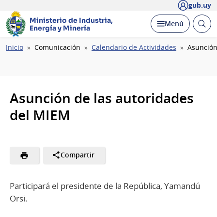
gub.uy
Ministerio de Industria,
Abrir
Desplegar
Menú
Energía y Minería
busc
Ruta
Inicio
Comunicación
Calendario de Actividades
Asunción
de
navegación
Asunción de las autoridades
del MIEM
Compartir
Participará el presidente de la República, Yamandú
Orsi.