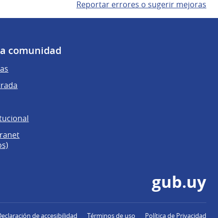
Reportar errores o sugerir mejoras
 la comunidad
as
trada
tucional
tranet
os)
gub.uy
Declaración de accesibilidad
Términos de uso
Política de Privacidad