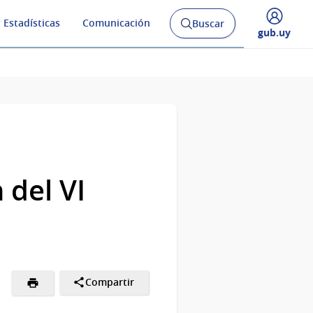
 Estadísticas
Comunicación
Buscar
Abrir
Desplegar
gub.uy
buscador
menú
y
de
 del VI
Compartir