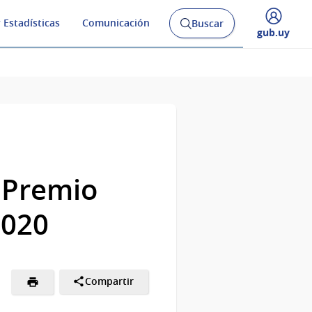
 Estadísticas
Comunicación
Buscar
Abrir
Desplegar
gub.uy
buscador
menú
y
de
 Premio
2020
Compartir