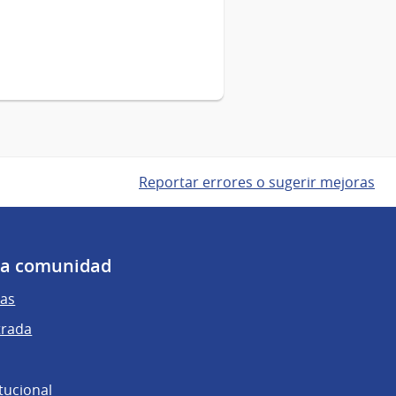
Reportar errores o sugerir mejoras
 la comunidad
as
trada
tucional