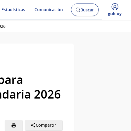
 Estadísticas
Comunicación
Buscar
Abrir
Desplegar
gub.uy
buscador
menú
y
de
026
 para
ndaria 2026
Compartir