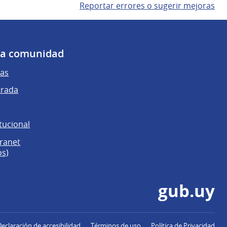
Reportar errores o sugerir mejoras
 la comunidad
as
trada
tucional
tranet
os)
gub.uy
Declaración de accesibilidad
Términos de uso
Política de Privacidad