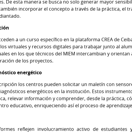
es. De esta manera se busca no solo generar mayor sensibil
 también incorporar el concepto a través de la práctica, el tra
udiantado.
ción
cceden a un curso específico en la plataforma CREA de Cei
os virtuales y recursos digitales para trabajar junto al al
uales en los que técnicos del MIEM intercambian y orientan
ración de los proyectos.
nóstico energético
ripción los centros pueden solicitar un maletín con sensore
diagnósticos energéticos en la institución. Estos instrumen
a, relevar información y comprender, desde la práctica, cóm
entro educativo, enriqueciendo así el proceso de aprendizaje
formes reflejen involucramiento activo de estudiantes