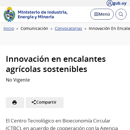
gub.uy
Ministerio de Industria,
Abrir
Desplegar
Menú
Energía y Minería
busc
Ruta
Inicio
Comunicación
Convocatorias
Innovación En Encala
de
navegación
Innovación en encalantes
agrícolas sostenibles
No Vigente
Compartir
El Centro Tecnológico en Bioeconomía Circular
(CTBC), en acuerdo de cooperación con la Agencia