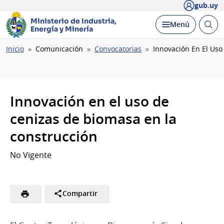
gub.uy
Ministerio de Industria,
Abrir
Desplegar
Menú
Energía y Minería
busc
Ruta
Inicio
Comunicación
Convocatorias
Innovación En El Uso
de
navegación
Innovación en el uso de
cenizas de biomasa en la
construcción
No Vigente
Compartir