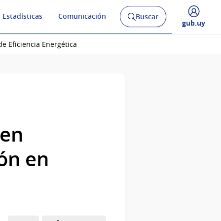
 Estadísticas
Comunicación
Buscar
Abrir
Desplegar
gub.uy
buscador
menú
y
de
de Eficiencia Energética
 en
ión en