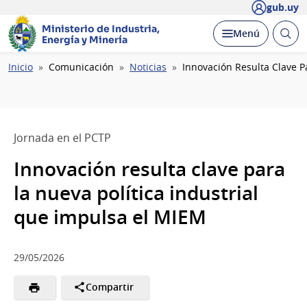
gub.uy
Ministerio de Industria,
Abrir
Desplegar
Menú
Energía y Minería
busc
Ruta
Inicio
Comunicación
Noticias
Innovación Resulta Clave P
de
navegación
Jornada en el PCTP
Innovación resulta clave para
la nueva política industrial
que impulsa el MIEM
29/05/2026
Compartir