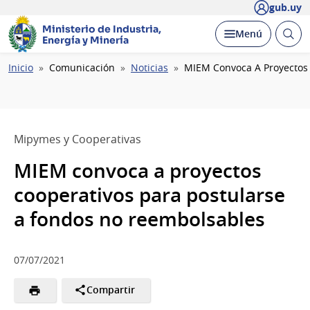
gub.uy
Ministerio de Industria,
Abrir
Desplegar
Menú
Energía y Minería
busc
Ruta
Inicio
Comunicación
Noticias
MIEM Convoca A Proyectos 
de
navegación
Mipymes y Cooperativas
MIEM convoca a proyectos
cooperativos para postularse
a fondos no reembolsables
07/07/2021
Compartir