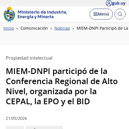
gub.uy
Ministerio de Industria,
Abrir
Desplegar
Menú
Energía y Minería
busc
Ruta
Inicio
Comunicación
Noticias
MIEM-DNPI Participó de La 
de
navegación
Propiedad intelectual
MIEM-DNPI participó de la
Conferencia Regional de Alto
Nivel, organizada por la
CEPAL, la EPO y el BID
21/05/2026