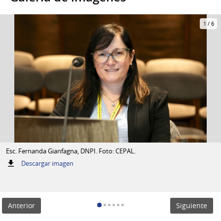
1
/
6
Esc. Fernanda Gianfagna, DNPI. Foto: CEPAL.
:
Descargar imagen
Esc.
Fernanda
Gianfagna,
DNPI.
Anterior
Siguiente
Foto:
CEPAL.