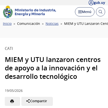
gub.uy
Ministerio de Industria,
Abrir
Desplegar
Menú
Energía y Minería
busc
Ruta
Inicio
Comunicación
Noticias
MIEM y UTU Lanzaron Centr
de
navegación
CATI
MIEM y UTU lanzaron centros
de apoyo a la innovación y el
desarrollo tecnológico
19/05/2026
Compartir