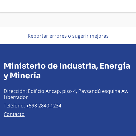
2026
Reportar errores o sugerir mejoras
Ministerio de Industria, Energía
y Minería
Dirección:
Edificio Ancap, piso 4, Paysandú esquina Av.
Libertador
Teléfono:
+598 2840 1234
Contacto