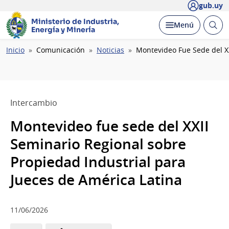
gub.uy
Ministerio de Industria,
Abrir
Desplegar
Menú
Energía y Minería
busc
Ruta
Inicio
Comunicación
Noticias
Montevideo Fue Sede del XX
de
navegación
Intercambio
Montevideo fue sede del XXII
Seminario Regional sobre
Propiedad Industrial para
Jueces de América Latina
11/06/2026