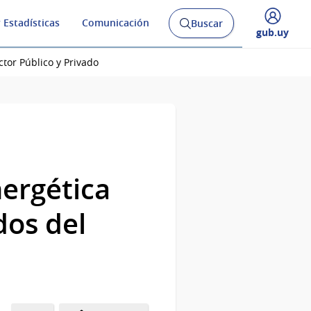
 Estadísticas
Comunicación
Buscar
Abrir
Desplegar
gub.uy
buscador
menú
y
de
tor Público y Privado
nergética
dos del