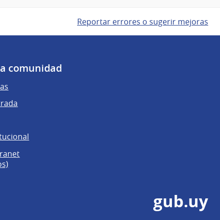
Reportar errores o sugerir mejoras
 la comunidad
as
trada
tucional
tranet
os)
gub.uy