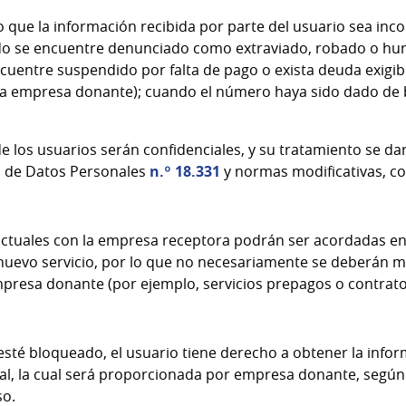
 que la información recibida por parte del usuario sea inc
do se encuentre denunciado como extraviado, robado o hur
uentre suspendido por falta de pago o exista deuda exigibl
la empresa donante); cuando el número haya sido dado de 
e los usuarios serán confidenciales, y su tratamiento se da
n de Datos Personales
n.º 18.331
y normas modificativas, c
actuales con la empresa receptora podrán ser acordadas en
 nuevo servicio, por lo que no necesariamente se deberán m
mpresa donante (por ejemplo, servicios prepagos o contrato
esté bloqueado, el usuario tiene derecho a obtener la infor
l, la cual será proporcionada por empresa donante, según f
so.