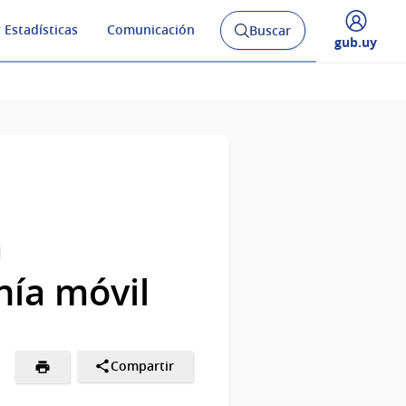
 Estadísticas
Comunicación
Buscar
Abrir
Desplegar
gub.uy
buscador
menú
y
de
a
nía móvil
Compartir