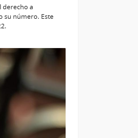
l derecho a
o su número. Este
22.