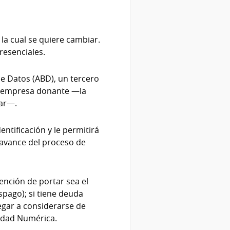
 la cual se quiere cambiar.
resenciales.
de Datos (ABD), un tercero
la empresa donante —la
rar—.
ntificación y le permitirá
 avance del proceso de
ención de portar sea el
spago); si tiene deuda
legar a considerarse de
lidad Numérica.