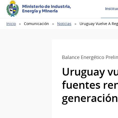
Ministerio de Industria,
Institu
Energía y Minería
Ruta
Inicio
Comunicación
Noticias
Uruguay Vuelve A Reg
de
navegación
Balance Energético Preli
Uruguay vue
fuentes re
generación 