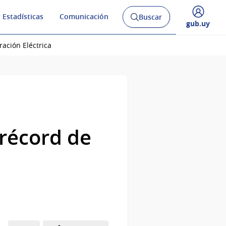
 Estadísticas
Comunicación
Buscar
Abrir
Desplegar
gub.uy
buscador
menú
y
de
ación Eléctrica
 récord de