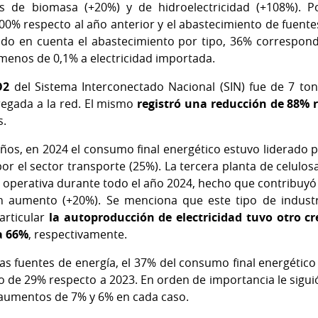
s de biomasa (+20%) y de hidroelectricidad (+108%). Por
0% respecto al año anterior y el abastecimiento de fuentes 
o en cuenta el abastecimiento por tipo, 36% correspond
menos de 0,1% a electricidad importada.
O2
del Sistema Interconectado Nacional (SIN) fue de 7 t
regada a la red. El mismo
registró una reducción de 88% 
s.
años, en 2024 el consumo final energético estuvo liderado po
 el sector transporte (25%). La tercera planta de celulo
o operativa durante todo el año 2024, hecho que contribuyó
an aumento (+20%). Se menciona que este tipo de indust
articular
la autoproducción de electricidad tuvo otro c
a 66%
, respectivamente.
las fuentes de energía, el 37% del consumo final energétic
 de 29% respecto a 2023. En orden de importancia le sigui
n aumentos de 7% y 6% en cada caso.