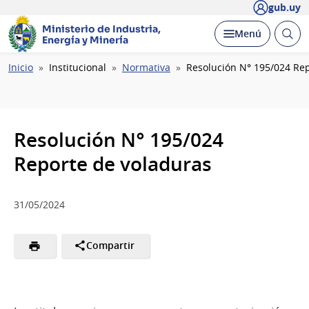
gub.uy
Ministerio de Industria,
Abrir
Desplegar
Menú
Energía y Minería
busc
Ruta
Inicio
Institucional
Normativa
Resolución N° 195/024 Re
de
navegación
Resolución N° 195/024
Reporte de voladuras
31/05/2024
Compartir