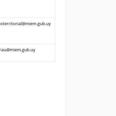
loterritorial@miem.gub.uy
arrau@miem.gub.uy