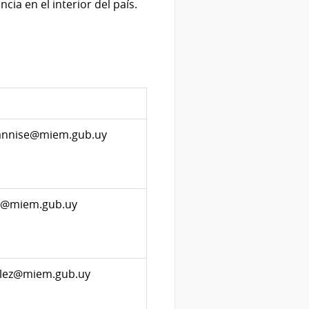
ia en el interior del país.
annise@miem.gub.uy
jo@miem.gub.uy
alez@miem.gub.uy