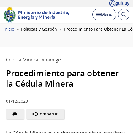
gub.uy
Ministerio de Industria,
Abrir
Desplegar
Menú
Energía y Minería
busc
Ruta
Inicio
Políticas y Gestión
Procedimiento Para Obtener La Cé
de
navegación
Cédula Minera Dinamige
Procedimiento para obtener
la Cédula Minera
01/12/2020
Compartir
La Cédula Minera es un documento digital con firma