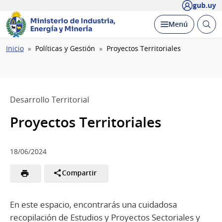
gub.uy
Ministerio de Industria,
Abrir
Desplegar
Menú
Energía y Minería
busc
Ruta
Inicio
Políticas y Gestión
Proyectos Territoriales
de
navegación
Desarrollo Territorial
Proyectos Territoriales
18/06/2024
Compartir
En este espacio, encontrarás una cuidadosa
recopilación de Estudios y Proyectos Sectoriales y