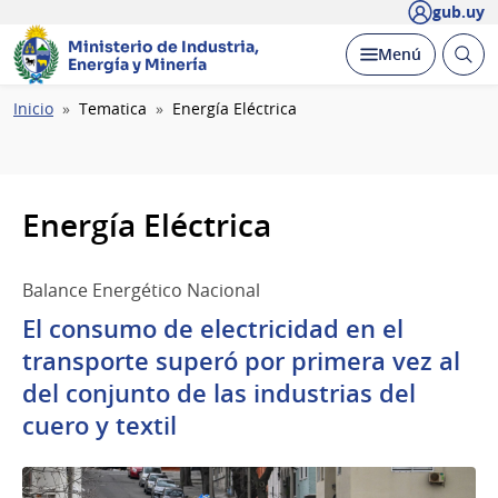
gub.uy
Ministerio de Industria,
Abrir
Desplegar
Menú
Energía y Minería
busc
Ruta
Inicio
Tematica
Energía Eléctrica
de
navegación
Energía Eléctrica
Balance Energético Nacional
El consumo de electricidad en el
transporte superó por primera vez al
del conjunto de las industrias del
cuero y textil