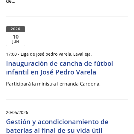
de...
2026
10
JUN
10
17:00 - Liga de José pedro Varela, Lavalleja.
de
Inauguración de cancha de fútbol
Jun
del
infantil en José Pedro Varela
2026
Participará la ministra Fernanda Cardona.
20/05/2026
Gestión y acondicionamiento de
baterías al final de su vida útil