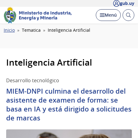
gub.uy
Ministerio de Industria,
Abrir
Desplegar
Menú
Energía y Minería
busc
Ruta
Inicio
Tematica
Inteligencia Artificial
de
navegación
Inteligencia Artificial
Desarrollo tecnológico
MIEM-DNPI culmina el desarrollo del
asistente de examen de forma: se
basa en IA y está dirigido a solicitudes
de marcas