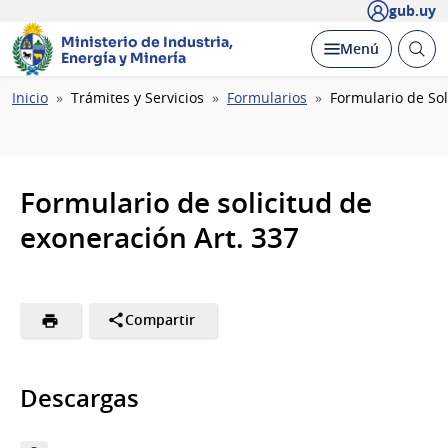
gub.uy
Ministerio de Industria,
Abrir
Desplegar
Menú
Energía y Minería
busc
Ruta
Inicio
Trámites y Servicios
Formularios
Formulario de Sol
de
navegación
Formulario de solicitud de
exoneración Art. 337
Compartir
Descargas