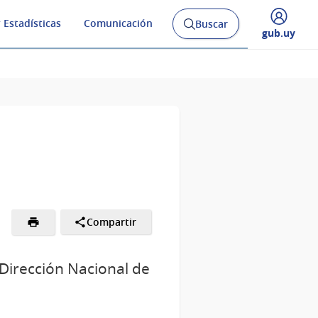
 Estadísticas
Comunicación
Buscar
Abrir
Desplegar
gub.uy
buscador
menú
y
de
Compartir
 Dirección Nacional de