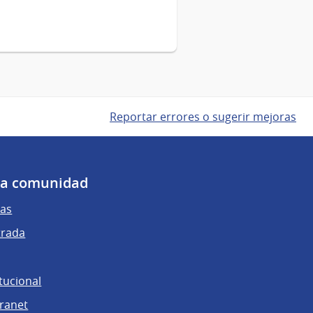
Reportar errores o sugerir mejoras
 la comunidad
as
trada
tucional
tranet