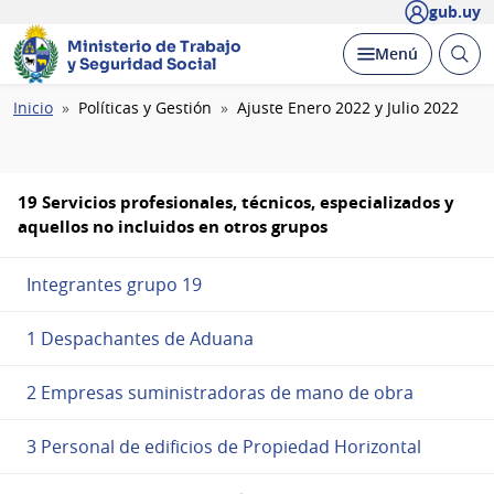
gub.uy
Ministerio de Trabajo
Abrir
Desplegar
Menú
y Seguridad Social
busc
Ruta
Inicio
Políticas y Gestión
Ajuste Enero 2022 y Julio 2022
de
navegación
19 Servicios profesionales, técnicos, especializados y
aquellos no incluidos en otros grupos
Integrantes grupo 19
1 Despachantes de Aduana
2 Empresas suministradoras de mano de obra
3 Personal de edificios de Propiedad Horizontal