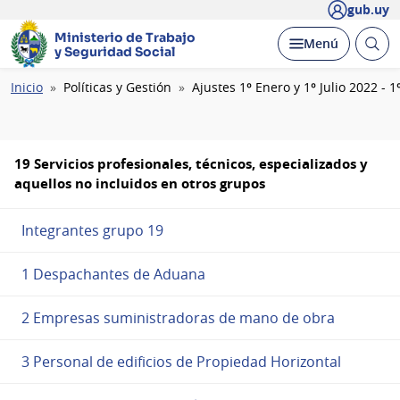
gub.uy
Ministerio de Trabajo
Abrir
Desplegar
Menú
y Seguridad Social
busc
Ruta
Inicio
Políticas y Gestión
Ajustes 1º Enero y 1º Julio 2022 - 
de
navegación
19 Servicios profesionales, técnicos, especializados y
aquellos no incluidos en otros grupos
Integrantes grupo 19
1 Despachantes de Aduana
2 Empresas suministradoras de mano de obra
3 Personal de edificios de Propiedad Horizontal