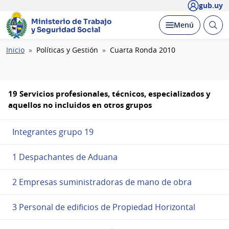
gub.uy
Ministerio de Trabajo
Abrir
Desplegar
Menú
y Seguridad Social
busc
Ruta
Inicio
Políticas y Gestión
Cuarta Ronda 2010
de
navegación
19 Servicios profesionales, técnicos, especializados y
aquellos no incluidos en otros grupos
Integrantes grupo 19
1 Despachantes de Aduana
2 Empresas suministradoras de mano de obra
3 Personal de edificios de Propiedad Horizontal