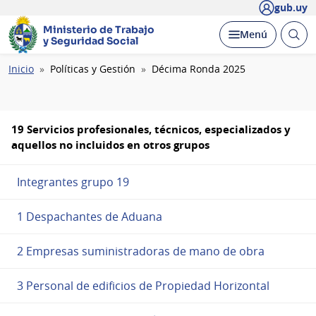
gub.uy
Ministerio de Trabajo
Abrir
Desplegar
Menú
y Seguridad Social
busc
Ruta
Inicio
Políticas y Gestión
Décima Ronda 2025
de
navegación
19 Servicios profesionales, técnicos, especializados y
aquellos no incluidos en otros grupos
Integrantes grupo 19
1 Despachantes de Aduana
2 Empresas suministradoras de mano de obra
3 Personal de edificios de Propiedad Horizontal