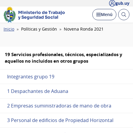
gub.uy
Ministerio de Trabajo
Abrir
Desplegar
Menú
y Seguridad Social
busc
Ruta
Inicio
Políticas y Gestión
Novena Ronda 2021
de
navegación
19 Servicios profesionales, técnicos, especializados y
aquellos no incluidos en otros grupos
Integrantes grupo 19
1 Despachantes de Aduana
2 Empresas suministradoras de mano de obra
3 Personal de edificios de Propiedad Horizontal