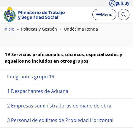
gub.uy
Ministerio de Trabajo
Abrir
Desplegar
Menú
y Seguridad Social
busc
Ruta
Inicio
Políticas y Gestión
Undécima Ronda
de
navegación
19 Servicios profesionales, técnicos, especializados y
aquellos no incluidos en otros grupos
Integrantes grupo 19
1 Despachantes de Aduana
2 Empresas suministradoras de mano de obra
3 Personal de edificios de Propiedad Horizontal