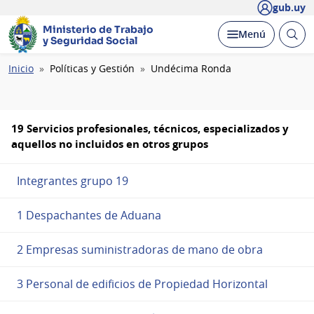
gub.uy
Ministerio de Trabajo
Abrir
Desplegar
Menú
y Seguridad Social
busc
Ruta
Inicio
Políticas y Gestión
Undécima Ronda
de
navegación
19 Servicios profesionales, técnicos, especializados y
aquellos no incluidos en otros grupos
Integrantes grupo 19
1 Despachantes de Aduana
2 Empresas suministradoras de mano de obra
3 Personal de edificios de Propiedad Horizontal