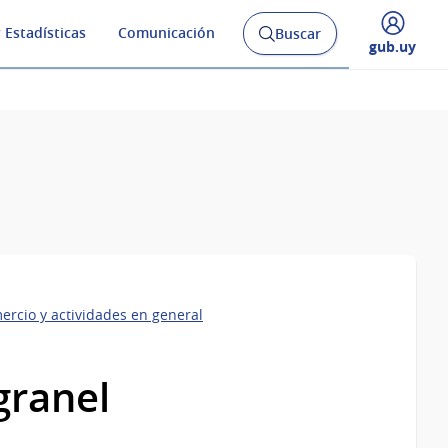
 Estadísticas
Comunicación
Buscar
Abrir
Desplegar
gub.uy
buscador
menú
y
de
ercio y actividades en general
granel