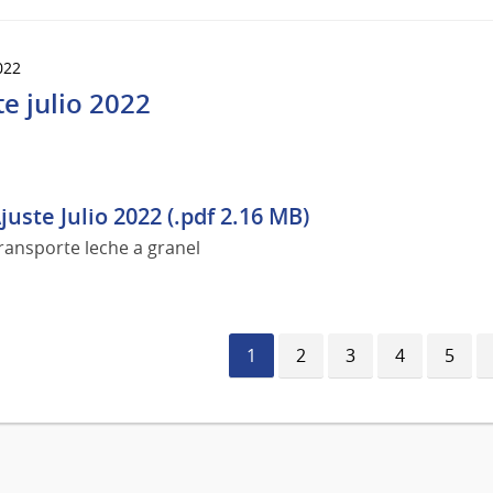
022
te julio 2022
juste Julio 2022 (.pdf 2.16 MB)
ransporte leche a granel
Página
1
Página
2
Página
3
Página
4
Págin
5
actual