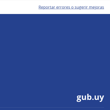
Reportar errores o sugerir mejoras
gub.uy