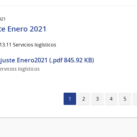
021
te Enero 2021
3.11 Servicios logísticos
juste Enero2021 (.pdf 845.92 KB)
ervicios logísticos
Página
1
Página
2
Página
3
Página
4
Págin
5
actual