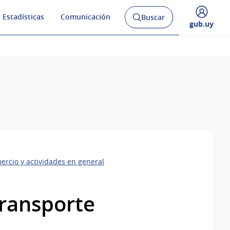
 Estadísticas
Comunicación
Buscar
Abrir
Desplegar
gub.uy
buscador
menú
y
de
ercio y actividades en general
transporte