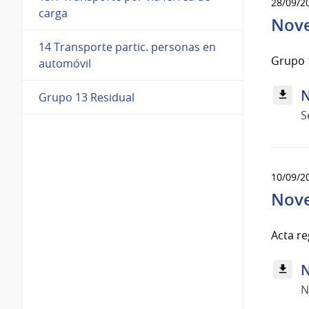
28/09/2
carga
Nove
14 Transporte partic. personas en
Grupo 1
automóvil
N
Grupo 13 Residual
S
10/09/2
Nove
Acta re
N
N