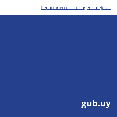
Reportar errores o sugerir mejoras
gub.uy