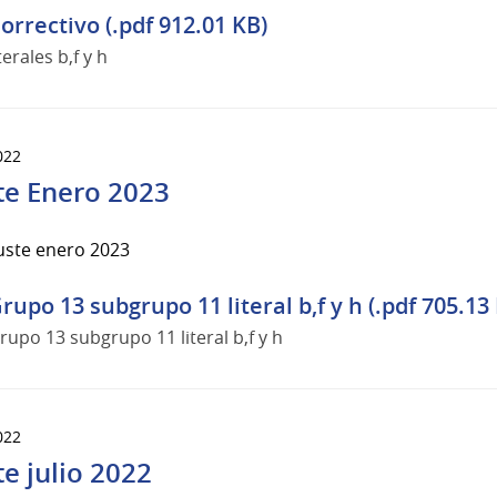
orrectivo (.pdf 912.01 KB)
iterales b,f y h
022
te Enero 2023
uste enero 2023
rupo 13 subgrupo 11 literal b,f y h (.pdf 705.13
rupo 13 subgrupo 11 literal b,f y h
022
te julio 2022