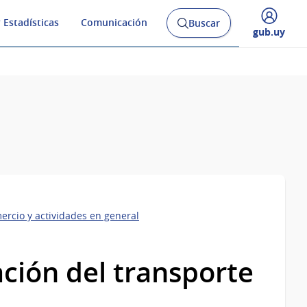
 Estadísticas
Comunicación
Buscar
Abrir
Desplegar
gub.uy
buscador
menú
y
de
ercio y actividades en general
ación del transporte