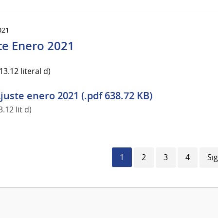
021
te Enero 2021
3.12 literal d)
juste enero 2021 (.pdf 638.72 KB)
3.12 lit d)
Página
1
Página
2
Página
3
Página
4
Si
Si
actual
pá