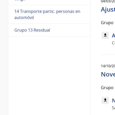
04/03/2
Ajus
14 Transporte partic. personas en
automóvil
Grupo 1
Grupo 13 Residual
A
C
14/10/2
Nove
Grupo 1
N
S