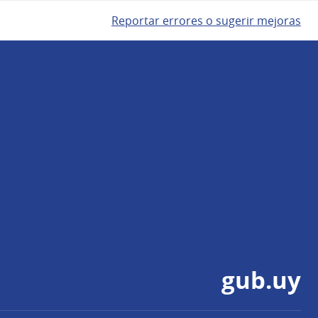
Reportar errores o sugerir mejoras
gub.uy