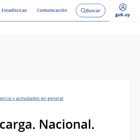
 Estadísticas
Comunicación
Buscar
Abrir
Desplegar
gub.uy
buscador
menú
y
de
ercio y actividades en general
carga. Nacional.