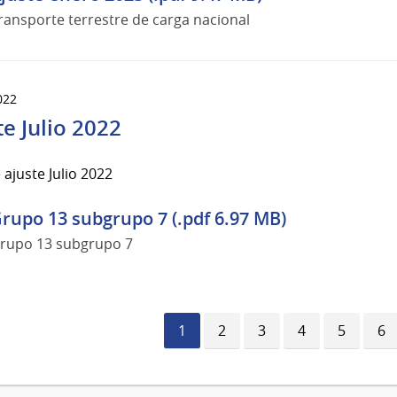
ransporte terrestre de carga nacional
022
te Julio 2022
 ajuste Julio 2022
rupo 13 subgrupo 7 (.pdf 6.97 MB)
rupo 13 subgrupo 7
Página
1
Página
2
Página
3
Página
4
Página
5
Pá
6
actual