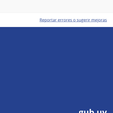
Reportar errores o sugerir mejoras
gub.uy