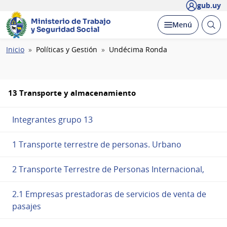
gub.uy
Ministerio de Trabajo
Abrir
Desplegar
Menú
y Seguridad Social
busc
Ruta
Inicio
Políticas y Gestión
Undécima Ronda
de
navegación
13 Transporte y almacenamiento
Integrantes grupo 13
1 Transporte terrestre de personas. Urbano
2 Transporte Terrestre de Personas Internacional,
2.1 Empresas prestadoras de servicios de venta de
pasajes