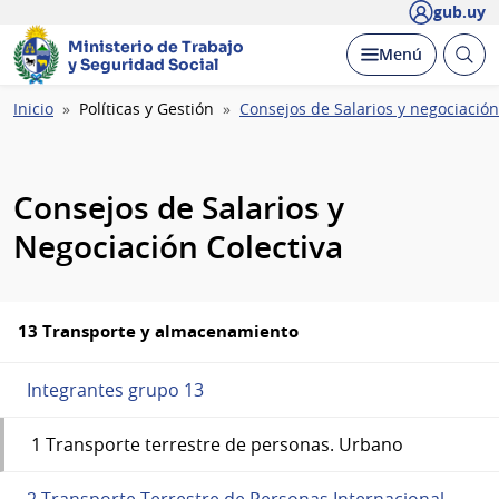
gub.uy
Ministerio de Trabajo
Abrir
Desplegar
Menú
y Seguridad Social
busc
Ruta
Inicio
Políticas y Gestión
Consejos de Salarios y negociación
de
navegación
Consejos de Salarios y
Negociación Colectiva
13 Transporte y almacenamiento
Integrantes grupo 13
1 Transporte terrestre de personas. Urbano
2 Transporte Terrestre de Personas Internacional,