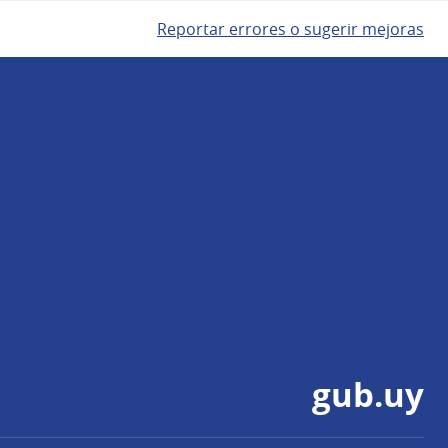
Reportar errores o sugerir mejoras
gub.uy