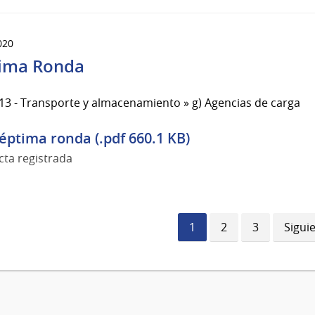
020
ima Ronda
13 - Transporte y almacenamiento » g) Agencias de carga
éptima ronda (.pdf 660.1 KB)
cta registrada
Página
1
Página
2
Página
3
Sigui
Sigui
actual
págin