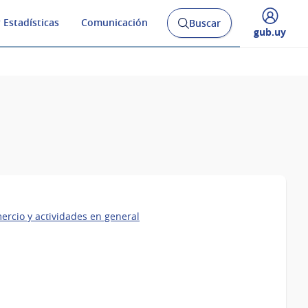
 Estadísticas
Comunicación
Buscar
Abrir
Desplegar
gub.uy
buscador
menú
y
de
ercio y actividades en general