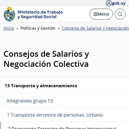
gub.uy
Ministerio de Trabajo
Abrir
Desplegar
Menú
y Seguridad Social
busc
Ruta
Inicio
Políticas y Gestión
Consejos de Salarios y negociación
de
navegación
Consejos de Salarios y
Negociación Colectiva
13 Transporte y almacenamiento
Integrantes grupo 13
1 Transporte terrestre de personas. Urbano
2 Transporte Terrestre de Personas Internacional,