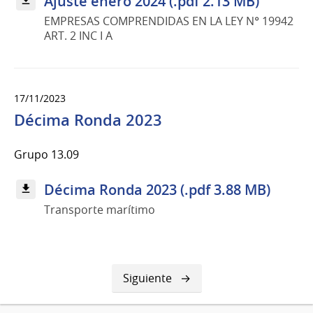
Ajuste enero 2024 (.pdf 2.13 MB)
EMPRESAS COMPRENDIDAS EN LA LEY N° 19942
ART. 2 INC I A
17/11/2023
Décima Ronda 2023
Grupo 13.09
Décima Ronda 2023 (.pdf 3.88 MB)
Transporte marítimo
Siguiente
Siguiente
página