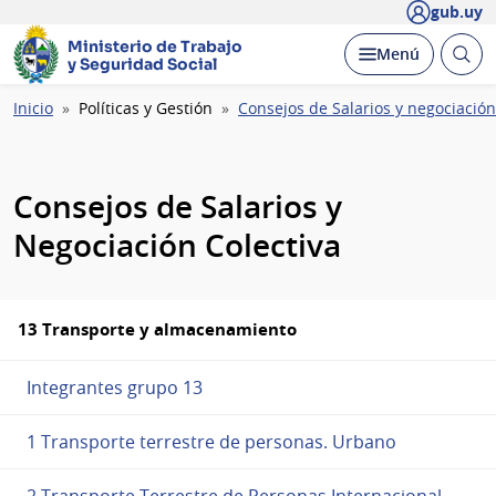
gub.uy
Ministerio de Trabajo
Abrir
Desplegar
Menú
y Seguridad Social
busc
Ruta
Inicio
Políticas y Gestión
Consejos de Salarios y negociación
de
navegación
Consejos de Salarios y
Negociación Colectiva
13 Transporte y almacenamiento
Integrantes grupo 13
1 Transporte terrestre de personas. Urbano
2 Transporte Terrestre de Personas Internacional,