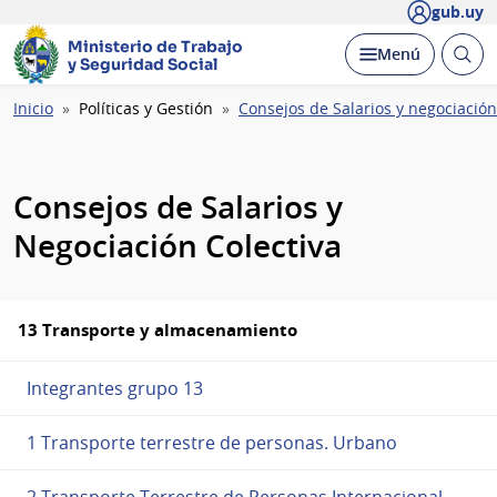
gub.uy
Ministerio de Trabajo
Abrir
Desplegar
Menú
y Seguridad Social
busc
Ruta
Inicio
Políticas y Gestión
Consejos de Salarios y negociación
de
navegación
Consejos de Salarios y
Negociación Colectiva
13 Transporte y almacenamiento
Integrantes grupo 13
1 Transporte terrestre de personas. Urbano
2 Transporte Terrestre de Personas Internacional,