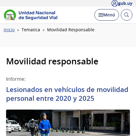
gub.uy
Unidad Nacional
Abrir
Desplegar
Menú
de Seguridad Vial
busc
Ruta
Inicio
Tematica
Movilidad Responsable
de
navegación
Movilidad responsable
Informe:
Lesionados en vehículos de movilidad
personal entre 2020 y 2025