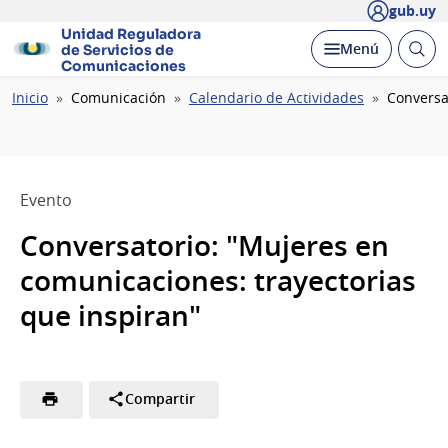
gub.uy
Unidad Reguladora
Abrir
Desplegar
Menú
de Servicios de
busc
Comunicaciones
Ruta
Inicio
Comunicación
Calendario de Actividades
Conversa
de
navegación
Evento
Conversatorio: "Mujeres en
comunicaciones: trayectorias
que inspiran"
Compartir