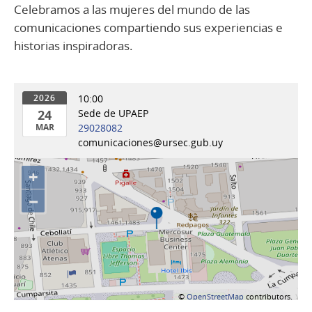
Celebramos a las mujeres del mundo de las
comunicaciones compartiendo sus experiencias e
historias inspiradoras.
10:00
2026
24
Sede de UPAEP
MAR
29028082
comunicaciones@ursec.gub.uy
24
de
+
Mar
del
−
2026
©
OpenStreetMap
contributors.