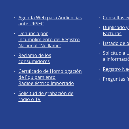
Servicios
Agentes
Agenda Web para Audiencias
Consultas e
a
regulados
ante URSEC
Duplicado y
la
Denuncia por
Facturas
comunidad
incumplimiento del Registro
Listado de 
Nacional "No llame"
Solicitud a
Reclamo de los
a Informaci
consumidores
Registro Na
Certificado de Homologación
de Equipamiento
Preguntas f
Radioeléctrico Importado
Solicitud de grabación de
radio o TV