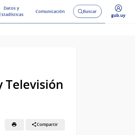
Datos y
Comunicación
Buscar
Abrir
Estadísticas
Desplegar
gub.uy
buscador
menú
y
de
 Televisión
Compartir