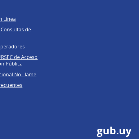
n Línea
 Consultas de
operadores
 URSEC de Acceso
ón Pública
cional No Llame
recuentes
gub.uy