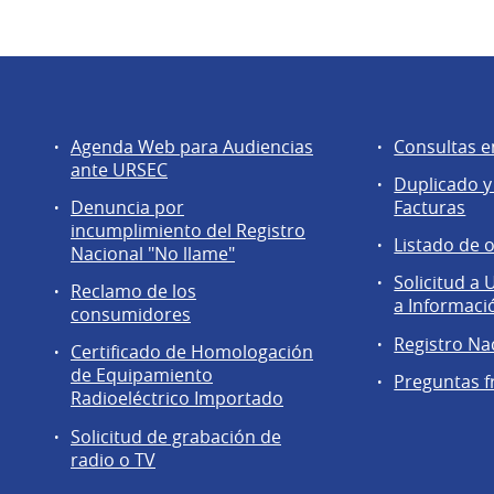
Servicios
Agentes
Agenda Web para Audiencias
Consultas e
a
regulados
ante URSEC
Duplicado y
la
Denuncia por
Facturas
comunidad
incumplimiento del Registro
Listado de 
Nacional "No llame"
Solicitud a
Reclamo de los
a Informaci
consumidores
Registro Na
Certificado de Homologación
de Equipamiento
Preguntas f
Radioeléctrico Importado
Solicitud de grabación de
radio o TV