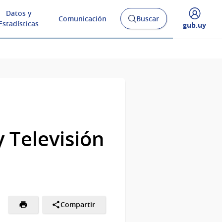
Datos y
Comunicación
Buscar
Abrir
Estadísticas
Desplegar
gub.uy
buscador
menú
y
de
 Televisión
Compartir