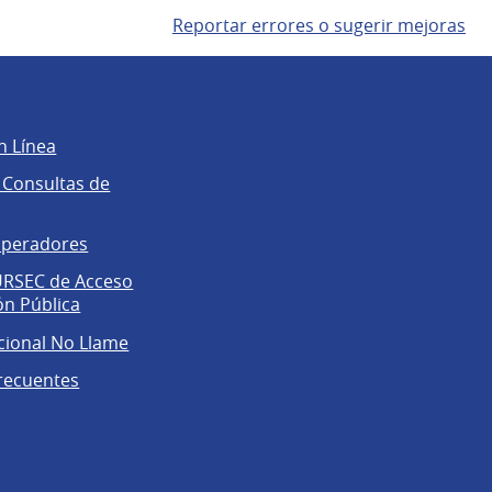
Reportar errores o sugerir mejoras
n Línea
 Consultas de
operadores
 URSEC de Acceso
ón Pública
cional No Llame
recuentes