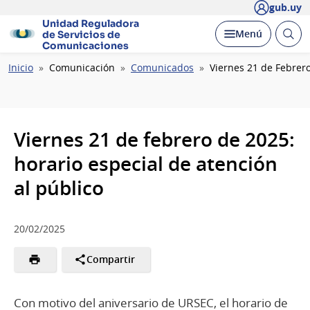
gub.uy
Unidad Reguladora
Abrir
Desplegar
Menú
de Servicios de
busc
Comunicaciones
Ruta
Inicio
Comunicación
Comunicados
Viernes 21 de Febrero
de
navegación
Viernes 21 de febrero de 2025:
horario especial de atención
al público
20/02/2025
Compartir
Con motivo del aniversario de URSEC, el horario de