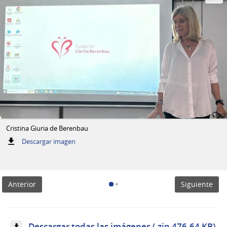
Cristina Giuria de Berenbau
:
Descargar imagen
Cristina
Giuria
de
Berenbau
Anterior
Siguiente
Descargar todas las imágenes (.zip 476.64 KB)