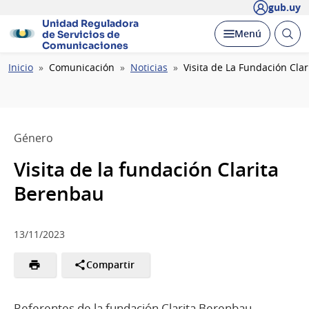
gub.uy
Unidad Reguladora
Abrir
Desplegar
Menú
de Servicios de
busc
Comunicaciones
Ruta
Inicio
Comunicación
Noticias
Visita de La Fundación Cla
de
navegación
Género
Visita de la fundación Clarita
Berenbau
13/11/2023
Compartir
Referentes de la fundación Clarita Berenbau