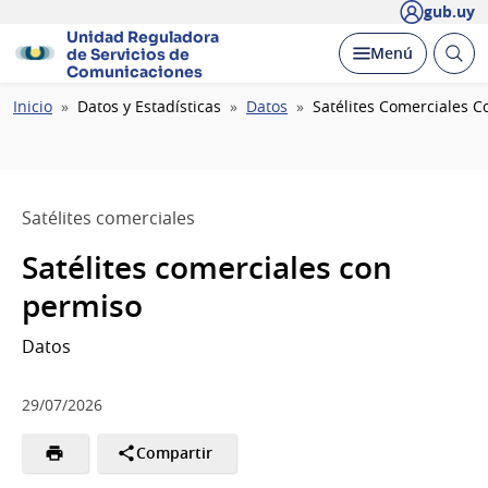
gub.uy
Unidad Reguladora
Abrir
Desplegar
Menú
de Servicios de
busc
Comunicaciones
Ruta
Inicio
Datos y Estadísticas
Datos
Satélites Comerciales C
de
navegación
Satélites comerciales
Satélites comerciales con
permiso
Datos
29/07/2026
Compartir